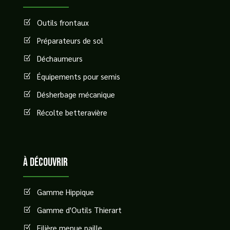
Outils frontaux
Z
Préparateurs de sol
Z
Déchaumeurs
Z
Équipements pour semis
Z
Désherbage mécanique
Z
Récolte betteravière
Z
à découvrir
Gamme Hippique
Z
Gamme d'Outils Thierart
Z
Filière menue paille
Z