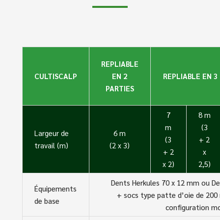
REPLIABLE
CULTISCALP
EN 2
REPLIABLE EN 3
PARTIES
7
8 m
m
(3
Largeur de
6 m
(3
+ 2
travail (m)
(2 x 3)
+ 2
x
x 2)
2,5)
Dents Herkules 70 x 12 mm ou De
Équipements
+ socs type patte d’oie de 200
de base
configuration m