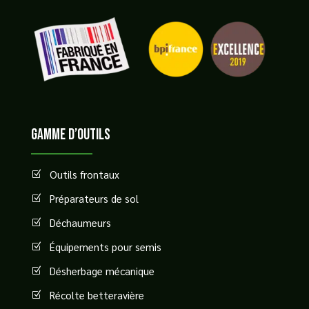
GAMME D’OUTILS
Outils frontaux
Z
Préparateurs de sol
Z
Déchaumeurs
Z
Équipements pour semis
Z
Désherbage mécanique
Z
Récolte betteravière
Z