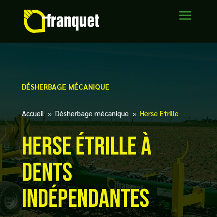
DÉSHERBAGE MÉCANIQUE
Accueil
Désherbage mécanique
Herse Etrille
9
9
Herse Étrille à
dents
indépendantes