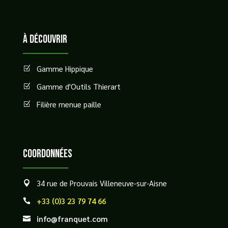
à découvrir
Gamme Hippique
Z
Gamme d'Outils Thierart
Z
Filière menue paille
Z
Coordonnées
34 rue de Prouvais Villeneuve-sur-Aisne

+33 (0)3 23 79 74 66

info@franquet.com
