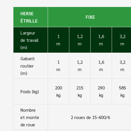
HERSE
FIXE
ÉTRILLE
Largeur
1
1,2
1,6
3,2
de travail
m
m
m
m
(m)
Gabarit
1
1,2
1,6
3,2
routier
m
m
m
m
(m)
200
215
290
585
Poids (kg)
kg
kg
kg
kg
Nombre
et monte
2 roues de 15-600/6
de roue