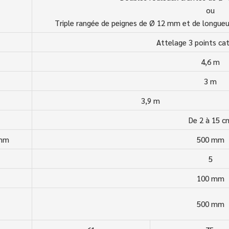
ou
Triple rangée de peignes de Ø 12 mm et de longueu
Attelage 3 points ca
4,6 m
3 m
3,9 m
De 2 à 15 c
 mm
500 mm
5
m
100 mm
500 mm