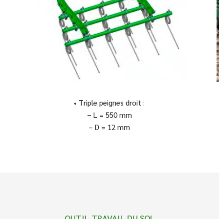
• Triple peignes droit :
– L = 550 mm
– D = 12 mm
OUTIL TRAVAIL DU SOL