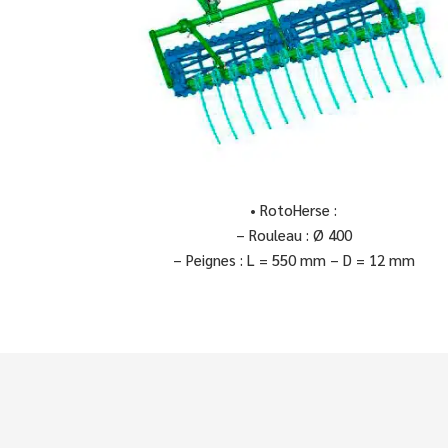
• RotoHerse :
– Rouleau : Ø 400
– Peignes : L = 550 mm – D = 12 mm