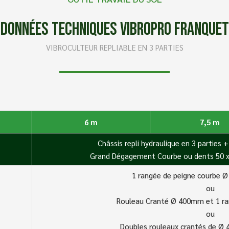
Données techniques Vibropro Franquet
VIBROCULTEUR REPLIABLE EN 3 PARTIES
6 m
7,5 m
Châssis repli hydraulique en 3 parties
Grand Dégagement Courbe ou dents 50 
1 rangée de peigne courbe
ou
Rouleau Cranté Ø 400mm et 1 ra
ou
Doubles rouleaux crantés de 