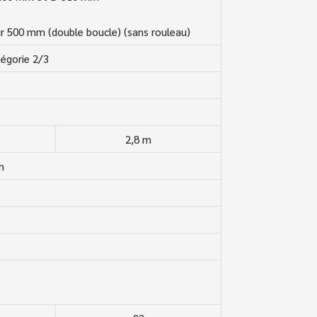
r 500 mm (double boucle) (sans rouleau)
tégorie 2/3
2,8 m
m