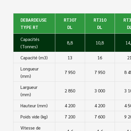
DEBARDEUSE
RT307
RT310
RT3
TYPE RT
DL
DL
D
Capacités
8,8
10,8
14
(Tonnes)
Capacité (m3)
13
16
2
Longueur
7 950
7 950
8 4
(mm)
Largueur
2 850
3 000
3 1
(mm)
Hauteur (mm)
4 200
4 200
4 5
Poids vide (kg)
7 200
7 600
9 2
Vitesse de