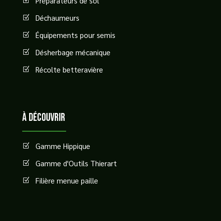
Préparateurs de sol
Z
Déchaumeurs
Z
Équipements pour semis
Z
Désherbage mécanique
Z
Récolte betteravière
Z
à découvrir
Gamme Hippique
Z
Gamme d'Outils Thierart
Z
Filière menue paille
Z