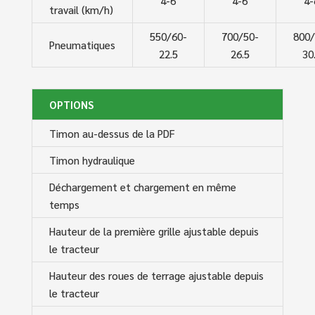
4-6
4-6
4-
travail (km/h)
550/60-
700/50-
800/
Pneumatiques
22.5
26.5
30
OPTIONS
Timon au-dessus de la PDF
Timon hydraulique
Déchargement et chargement en même
temps
Hauteur de la première grille ajustable depuis
le tracteur
Hauteur des roues de terrage ajustable depuis
le tracteur